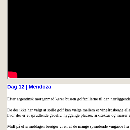
Dag 12 | Mendoza
Efter argentinsk morgenmad kører bussen golfspillerne til den nærliggen
De der ikke har valgt at spille golf kan vælge mellem et vingårdsbesøg elle
hvor der er et sprudlende gadeliv, hyggelige pladser, arkitektur og masser a
Midt på eftermiddagen besøge
r vi en af de mange spændende vingårde fra