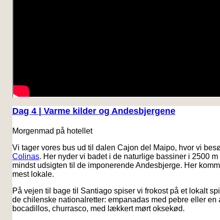
Dag 4 | Varme kilder og Andesbjergene
Morgenmad på hotellet
Vi tager vores bus ud til dalen Cajon del Maipo, hvor vi be
Colinas
. Her nyder vi badet i de naturlige bassiner i 2500 
mindst udsigten til de imponerende Andesbjerge. Her komme
mest lokale.
På vejen til bage til Santiago spiser vi frokost på et lokalt s
de chilenske nationalretter: empanadas med pebre eller en 
bocadillos, churrasco, med lækkert mørt oksekød.