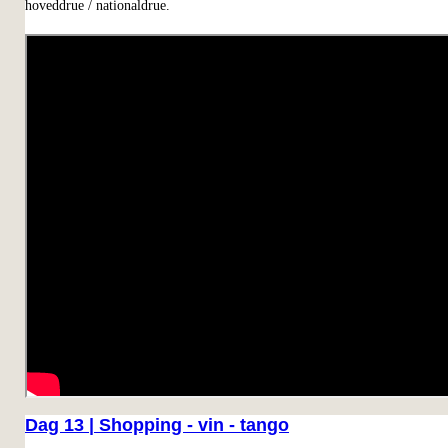
hoveddrue / nationaldrue.
Dag 13 | Shopping - vin - tango