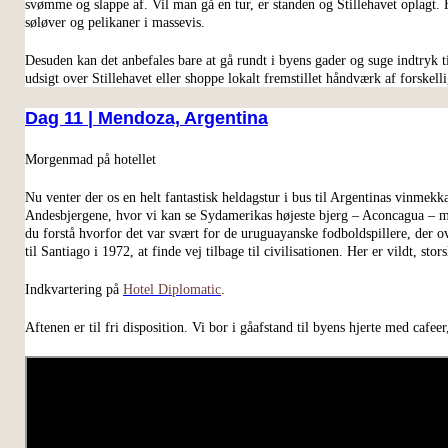
svømme og slappe af. Vil man gå en tur, er standen og Stillehavet oplagt. 
søløver og pelikaner i massevis.
Desuden kan det anbefales bare at gå rundt i byens gader og suge indtryk t
udsigt over Stillehavet eller shoppe lokalt fremstillet håndværk af forskelli
Dag 11 | Mendoza, Argentina
Morgenmad på hotellet
Nu venter der os en helt fantastisk heldagstur i bus til Argentinas vinmek
Andesbjergene, hvor vi kan se Sydamerikas højeste bjerg – Aconcagua – m
du forstå hvorfor det var svært for de uruguayanske fodboldspillere, der o
til Santiago i 1972, at finde vej tilbage til civilisationen. Her er vildt, sto
Indkvartering på
Hotel Diplomatic
.
Aftenen er til fri disposition. Vi bor i gåafstand til byens hjerte med cafeer