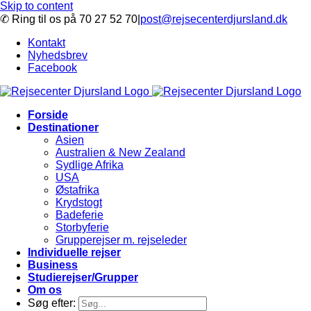
Skip to content
✆ Ring til os på 70 27 52 70
|
post@rejsecenterdjursland.dk
Kontakt
Nyhedsbrev
Facebook
Forside
Destinationer
Asien
Australien & New Zealand
Sydlige Afrika
USA
Østafrika
Krydstogt
Badeferie
Storbyferie
Grupperejser m. rejseleder
Individuelle rejser
Business
Studierejser/Grupper
Om os
Søg efter: