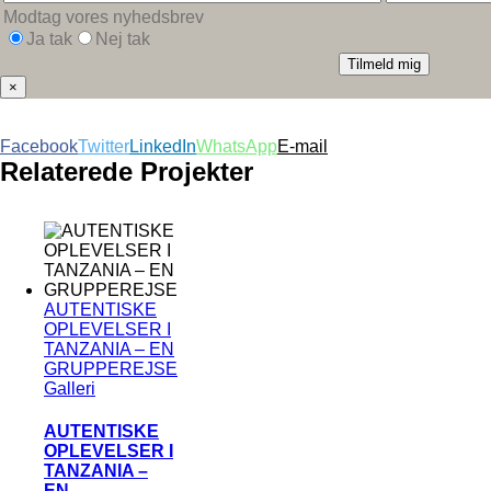
Modtag vores nyhedsbrev
Ja tak
Nej tak
×
Facebook
Twitter
LinkedIn
WhatsApp
E-mail
Relaterede Projekter
AUTENTISKE
OPLEVELSER I
TANZANIA – EN
GRUPPEREJSE
Galleri
AUTENTISKE
OPLEVELSER I
TANZANIA –
EN