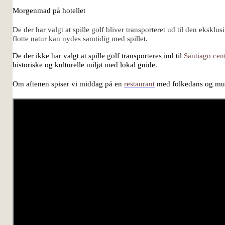
Morgenmad på hotellet
De der har valgt at spille golf bliver transporteret ud til den ekskl
flotte natur kan nydes samtidig med spillet.
De der ikke har valgt at spille golf transporteres ind til
Santiago cen
historiske og kulturelle miljø med lokal guide.
Om aftenen spiser vi middag på en
restaurant
med folkedans og mus