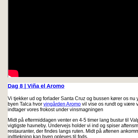
Dag 8 | Viña el Aromo
Vi tjekker ud og forlader Santa Cruz og bussen kører os nu yd
byen Talca hvor
vingården Aromo
vil vise os rundt og være
indtager vores frokost under vinsmagningen
Midt på eftermiddagen venter en 4-5 timer lang bustur til Val
vigtigste havneby. Undervejs holder vi ind og spiser aftensm
restauranter, der findes langs ruten. Midt på aftenen ankomme
indtjekning kan byen opleves til fods.