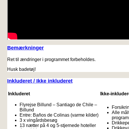
Bemærkninger
Ret til ændringer i programmet forbeholdes.
Husk badetøj!
Inkluderet / Ikke inkluderet
Inkluderet
Ikke-inkluder
Flyrejse Billund – Santiago de Chile –
Forsikri
Billund
Alle målt
Entre: Baños de Colinas (varme kilder)
program
3 x vingårdsbesøg
Drikkep
13 nætter på 4 og 5-stjernede hoteller
Drikkeva