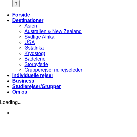
Forside
Destinationer
Asien
Australien & New Zealand
Sydlige Afrika
USA
Østafrika
Krydstogt
Badeferie
Storbyferie
Grupperejser m. rejseleder
Individuelle rejser
Business
Studierejser/Grupper
Om os
Loading...