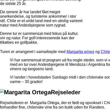
de sidste 25 år.
De senere år har landet fået meget
anerkendelse, og turisterne ankommer i stor
stil. Chile er et unikt land med en utrolig varieret
natur med Andesbjergene som rygrad.
Denne tur er sammensat med fokus på kultur,
vin og natur. For golf-interesserede kan der
tilkøbes en golfpakke.
Turen er arrangeret i samarbejde med
Margarita wines
og
Chile
Vi har sammensat et program ud fra nogle steder, som vi v
med en tur over Andesbjergene til Mendoza i Argentina fo
vinens og tangoens land.
Vi lander i hovedstaden Santiago midt i den chilenske so
varme – 30 grader!
Rejseleder
Rejselederen er Margarita Ortega, der er født og opvokset i Chi
forhandler fine, chilenske vine fra sin butik uden for Randers.