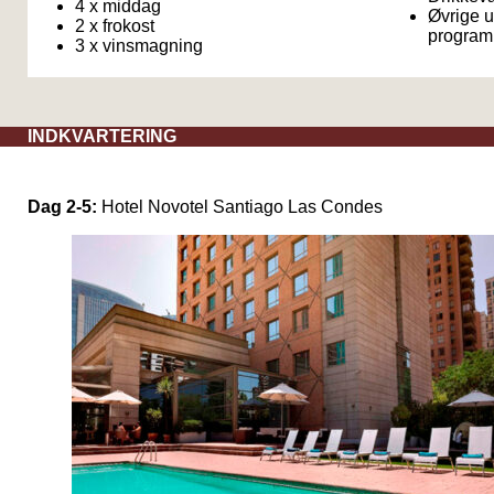
4 x middag
Øvrige u
2 x frokost
program
3 x vinsmagning
INDKVARTERING
Dag 2-5:
Hotel Novotel Santiago Las Condes