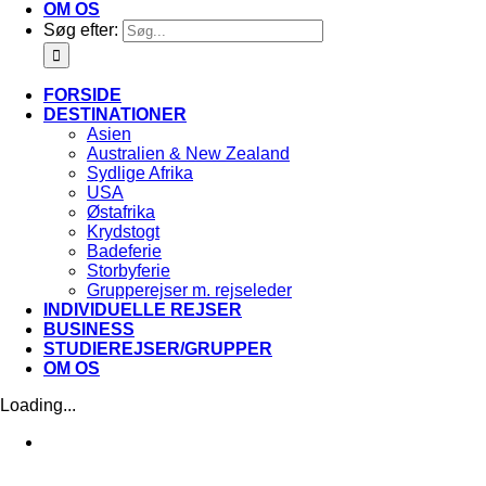
OM OS
Søg efter:
FORSIDE
DESTINATIONER
Asien
Australien & New Zealand
Sydlige Afrika
USA
Østafrika
Krydstogt
Badeferie
Storbyferie
Grupperejser m. rejseleder
INDIVIDUELLE REJSER
BUSINESS
STUDIEREJSER/GRUPPER
OM OS
Loading...