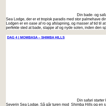
Din bade- og safar
Sea Lodge, der er et tropisk paradis med stor palmehave di
Lodgen er en oase af ro og afslapning, og masser af tid til a
perfekte sted at bade, slappe af og nyde solen, inden den sp
DAG 4 | MOMBASA – SHIMBA HILLS
Din safari starter
Severin Sea Lodge. Så går turen mod Shimba Hills og en 