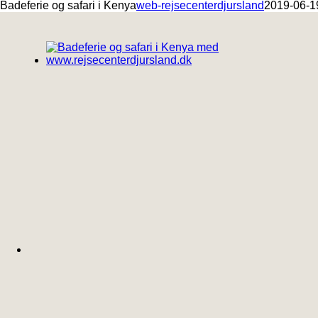
Badeferie og safari i Kenya
web-rejsecenterdjursland
2019-06-1