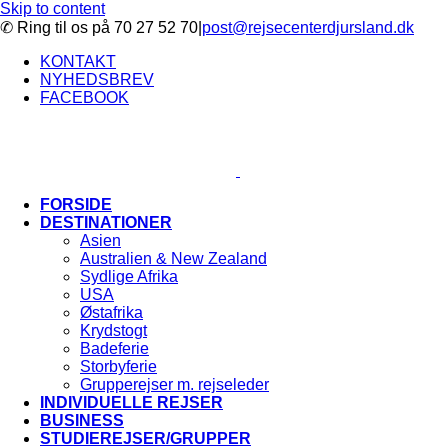
Skip to content
✆ Ring til os på 70 27 52 70
|
post@rejsecenterdjursland.dk
KONTAKT
NYHEDSBREV
FACEBOOK
FORSIDE
DESTINATIONER
Asien
Australien & New Zealand
Sydlige Afrika
USA
Østafrika
Krydstogt
Badeferie
Storbyferie
Grupperejser m. rejseleder
INDIVIDUELLE REJSER
BUSINESS
STUDIEREJSER/GRUPPER