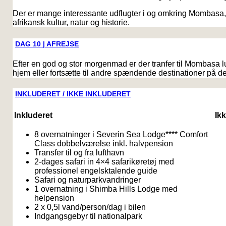
Der er mange interessante udflugter i og omkring Mombasa,
afrikansk kultur, natur og historie.
DAG 10 | AFREJSE
Efter en god og stor morgenmad er der tranfer til Mombasa l
hjem eller fortsætte til andre spændende destinationer på de
INKLUDERET / IKKE INKLUDERET
Inkluderet
Ik
8 overnatninger i Severin Sea Lodge**** Comfort
Class dobbelværelse inkl. halvpension
Transfer til og fra lufthavn
2-dages safari in 4×4 safarikøretøj med
professionel engelsktalende guide
Safari og naturparkvandringer
1 overnatning i Shimba Hills Lodge med
helpension
2 x 0,5l vand/person/dag i bilen
Indgangsgebyr til nationalpark