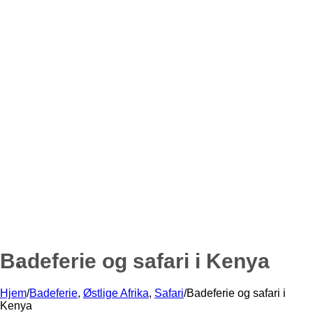
Badeferie og safari i Kenya
Hjem
/
Badeferie
,
Østlige Afrika
,
Safari
/
Badeferie og safari i
Kenya